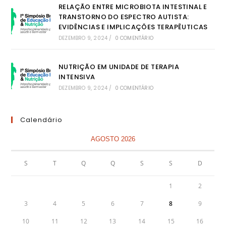
RELAÇÃO ENTRE MICROBIOTA INTESTINAL E
TRANSTORNO DO ESPECTRO AUTISTA:
EVIDÊNCIAS E IMPLICAÇÕES TERAPÊUTICAS
DEZEMBRO 9, 2024
/
0 COMENTÁRIO
NUTRIÇÃO EM UNIDADE DE TERAPIA
INTENSIVA
DEZEMBRO 9, 2024
/
0 COMENTÁRIO
Calendário
AGOSTO 2026
S
T
Q
Q
S
S
D
1
2
3
4
5
6
7
8
9
10
11
12
13
14
15
16