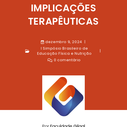
IMPLICAÇÕES
TERAPÊUTICAS
dezembro 9, 2024
I Simpósio Brasileiro de
Educação Física e Nutrição
0 comentário
Por
Faculdade Gilgal